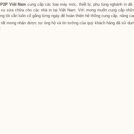
set
,
P2P Việt Nam
cung cấp các loại máy móc, thiết bị, phụ tùng nghành in đ
 vụ sửa chữa cho các nhà in tại Việt Nam. Với mong muốn cung cấp những
u
ng tôi vẫn luôn cố gắng từng ngày để hoàn thiện hệ thống cung cấp, nâng ca
O
i rất mong nhận được sự ủng hộ và tin tưởng của quý khách hàng đã sử dụ
!
y
y
o
set
t
u
y
y
o
set
t
y
iều
G
ng
u
im
y
set
u
ộn
ng
y
im
o