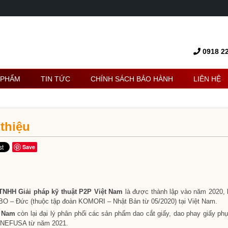
0918 22
 PHẨM
TIN TỨC
CHÍNH SÁCH BẢO HÀNH
LIÊN HỆ
 thiệu
Save
y
ET
set
u
TNHH Giải pháp kỹ thuật P2P Việt Nam
là được thành lập vào năm 2020, 
BO – Đức (thuộc tập đoàn KOMORI – Nhật Bản từ 05/2020) tại Việt Nam.
t Nam
ERPRESS
còn lại đại lý phân phối các sản phẩm dao cắt giấy, dao phay giấy phụ
y
ANEFUSA từ năm 2021.