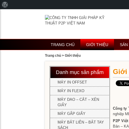
Giới
thiệu
về
WordPress
TRANG CHỦ
GIỚI THIỆU
SẢN
Trang chủ
>
Giới thiệu
MÁY
CHẾ
Giới
BẢN
Danh mục sản phẩm
MÁY IN OFFSET
MÁY
Má
IN
in
MÁY IN FLEXO
OFFS
off
MÁY DAO – CẮT – XÉN
1
GIẤY
mà
Công ty 
MÁY
MÁY GẤP GIẤY
nghiệp M
IN
P2P Việ
LETT
Má
MÁY BẮT LIÊN – BẮT TAY
Bản – K
in
SÁCH