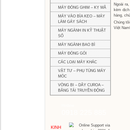
off
Ngoài ra
MÁY
MÁY ĐÓNG GHIM – KỴ MÃ
2
kèm dịch
IN
mà
hàng, chú
MÁY VÀO BÌA KEO – MÁY
FLEX
LÀM GÁY SÁCH
Chúng tô
Việt Nam
Má
MÁY NGÀNH IN KỸ THUẬT
MÁY
Má
in
SỐ
DAO
da
off
–
1
MÁY NGÀNH BAO BÌ
4
CẮT
mặ
mà
MÁY ĐÓNG GÓI
–
XÉN
CÁC LOẠI MÁY KHÁC
Má
GIẤY
Má
da
in
VẬT TƯ – PHỤ TÙNG MÁY
3
off
MÓC
MÁY
mặ
Má
nh
ĐÓN
đó
VÒNG BI – DÂY CUROA –
mà
GHIM
gh
BĂNG TẢI TRUYỀN ĐỘNG
–
kỵ
KỴ
Má
mã
Hotline
MÃ
in
0918 225 885
off
Đầ
cu
MÁY
đó
Má
VÀO
gh
và
KINH