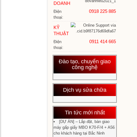
BÌA
bìa
DOANH
KEO
ke
0918 225 885
Điện
–
1
thoại:
MÁY
cử
LÀM
KỸ
GÁY
THUẬT
Má
SÁCH
và
0911 414 665
Điện
bìa
thoại:
MÁY
ke
Má
GẤP-
4
gấ
Đào tạo, chuyển giao
XẾP-
cử
tờ
công nghệ
GẠT
rơi
GIẤY
–
Má
Sá
và
hư
Dịch vụ sửa chữa
MÁY
bìa
Má
dẫ
BẮT
ke
bắt
LIÊN
nh
liê
–
cử
Má
–
Tin tức mới nhất
BẮT
gấ
Má
TAY
tay
đó
[DỰ ÁN] – Lắp đặt, bàn giao
Hệ
SÁCH
sá
sá
máy gấp giấy MBO K70-F/4 + A56
th
tự
cho khách hàng tại Bắc Ninh
là
độ